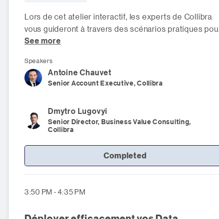
Lors de cet atelier interactif, les experts de Collibra
vous guideront à travers des scénarios pratiques pou
See more
identifier les indicateurs
Speakers
Antoine
Chauvet
Senior Account Executive, Collibra
Dmytro
Lugovyi
Senior Director, Business Value Consulting,
Collibra
Completed
3:50 PM - 4:35 PM
Déployer efficacement vos Data