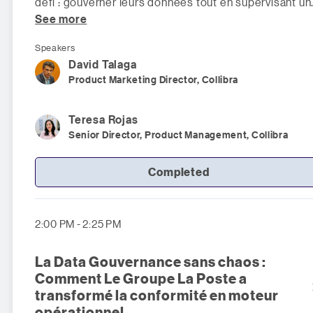
défi : gouverner leurs données tout en supervisant un
See more
nombre croissant de
Speakers
David
Talaga
Product Marketing Director, Collibra
Teresa
Rojas
Senior Director, Product Management, Collibra
Completed
2:00 PM - 2:25 PM
La Data Gouvernance sans chaos :
Comment Le Groupe La Poste a
transformé la conformité en moteur
opérationnel