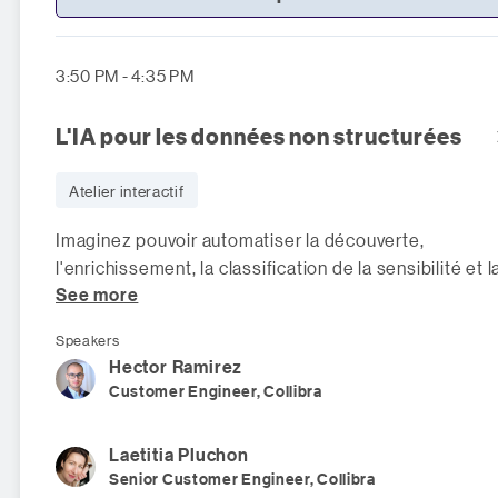
3:50 PM - 4:35 PM
L'IA pour les données non structurées
Atelier interactif
Imaginez pouvoir automatiser la découverte,
l'enrichissement, la classification de la sensibilité et l
See more
détection de la qualité sur l'e
Speakers
Hector
Ramirez
Customer Engineer, Collibra
Laetitia
Pluchon
Senior Customer Engineer, Collibra