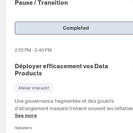
Pause / Transition
Completed
2:55 PM - 3:40 PM
Déployer efficacement vos Data
Products
Atelier interactif
Une gouvernance fragmentée et des goulots
d'étranglement manuels freinent souvent les initiativ
See more
liées aux données. Pour g
Speakers