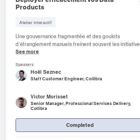
Products
Atelier interactif
Une gouvernance fragmentée et des goulots
d'étranglement manuels freinent souvent les initiativ
See more
liées aux données. Pour g
Speakers
Hoël
Seznec
Staff Customer Engineer, Collibra
Victor
Morisset
Senior Manager, Professional Services Delivery,
Collibra
Completed